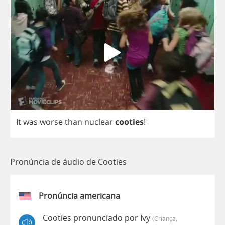
It
was
worse
than
nuclear
cooties
!
Pronúncia de áudio de Cooties
Pronúncia americana
Cooties pronunciado por Ivy
(criança,