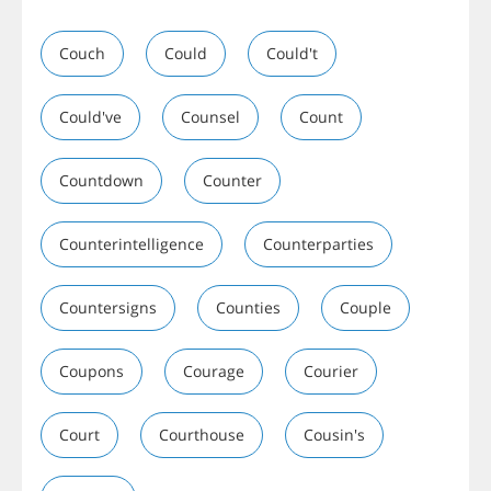
Couch
Could
Could't
Could've
Counsel
Count
Countdown
Counter
Counterintelligence
Counterparties
Countersigns
Counties
Couple
Coupons
Courage
Courier
Court
Courthouse
Cousin's