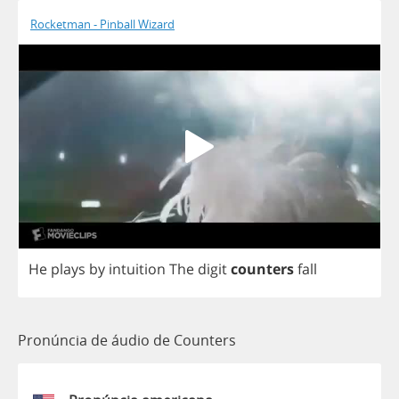
Rocketman - Pinball Wizard
He
plays
by
intuition
The
digit
counters
fall
Pronúncia de áudio de Counters