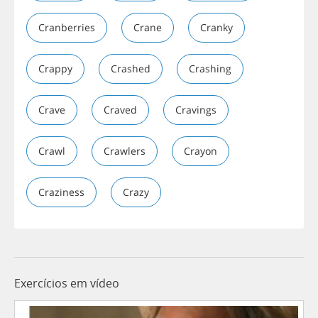
Cranberries
Crane
Cranky
Crappy
Crashed
Crashing
Crave
Craved
Cravings
Crawl
Crawlers
Crayon
Craziness
Crazy
Exercícios em vídeo