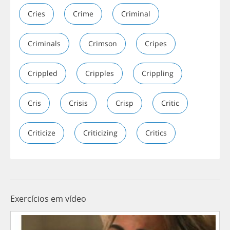
Cries
Crime
Criminal
Criminals
Crimson
Cripes
Crippled
Cripples
Crippling
Cris
Crisis
Crisp
Critic
Criticize
Criticizing
Critics
Exercícios em vídeo