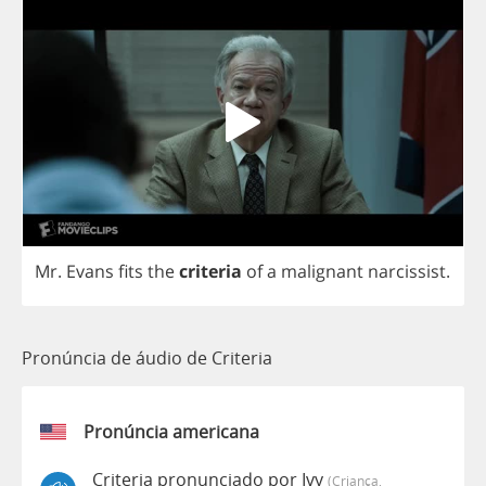
Mr
.
Evans
fits
the
criteria
of
a
malignant
narcissist
.
Pronúncia de áudio de Criteria
Pronúncia americana
Criteria pronunciado por Ivy
(criança,