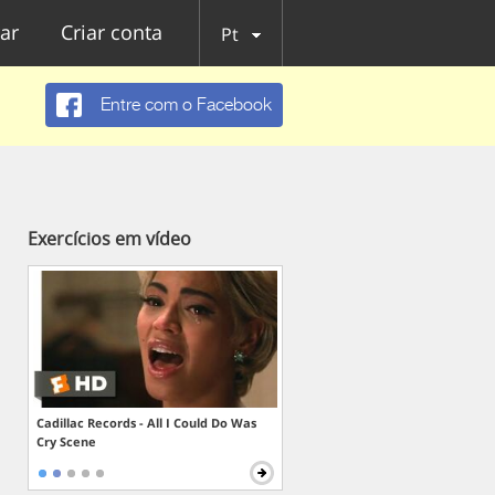
ar
Criar conta
Pt
Entre com o Facebook
Exercícios em vídeo
Cadillac Records - All I Could Do Was
Cry Scene