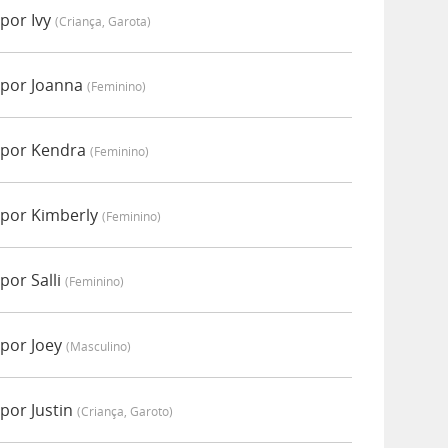
por Ivy
(criança, Garota)
 por Joanna
(feminino)
 por Kendra
(feminino)
 por Kimberly
(feminino)
por Salli
(feminino)
por Joey
(masculino)
por Justin
(criança, Garoto)