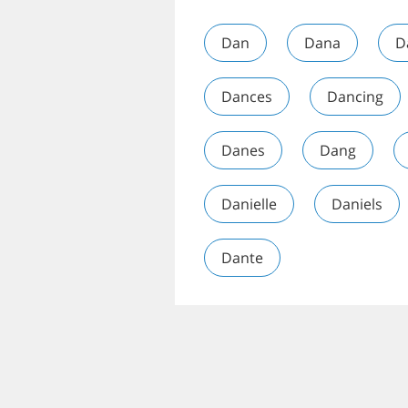
Dan
Dana
D
Dances
Dancing
Danes
Dang
Danielle
Daniels
Dante