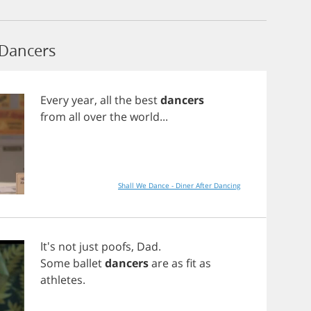
 Dancers
Every
year
,
all
the
best
dancers
from
all
over
the
world
...
Shall We Dance - Diner After Dancing
It's
not
just
poofs
,
Dad
.
Some
ballet
dancers
are
as
fit
as
athletes
.