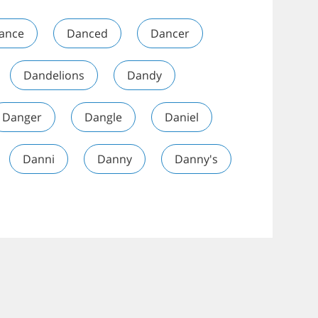
ance
Danced
Dancer
Dandelions
Dandy
Danger
Dangle
Daniel
Danni
Danny
Danny's