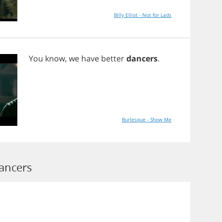
Billy Elliot - Not for Lads
You
know
,
we
have
better
dancers
.
Burlesque - Show Me
ancers