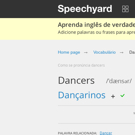
Aprenda inglês de verdade
Adicione palavras ou frases para apr
Home page
Vocabulário
Da
Como se pronúncia dancers
Dancers
/'dænsər/
dançarinos
Dancer
PALAVRA RELACIONADA: