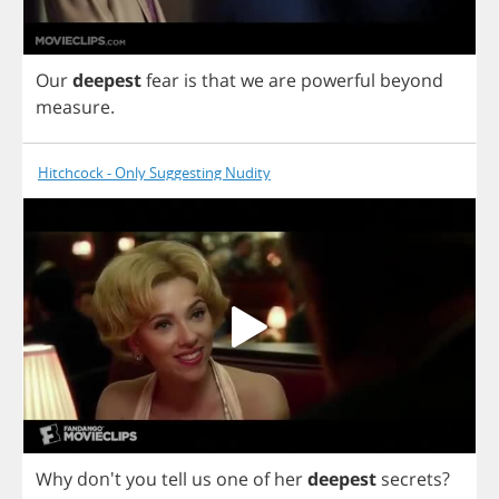
Our
deepest
fear
is
that
we
are
powerful
beyond
measure
.
Hitchcock - Only Suggesting Nudity
Why
don't
you
tell
us
one
of
her
deepest
secrets
?