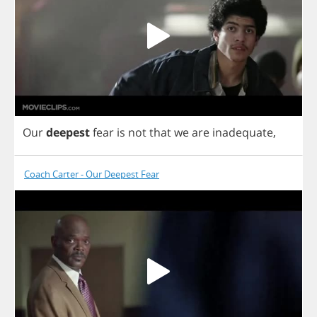
Our
deepest
fear
is
not
that
we
are
inadequate
,
Coach Carter - Our Deepest Fear