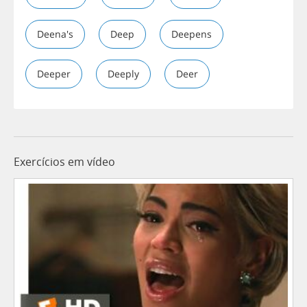
Deena's
Deep
Deepens
Deeper
Deeply
Deer
Exercícios em vídeo