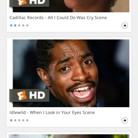
Cadillac Records - All I Could Do Was Cry Scene
Idlewild - When I Look in Your Eyes Scene