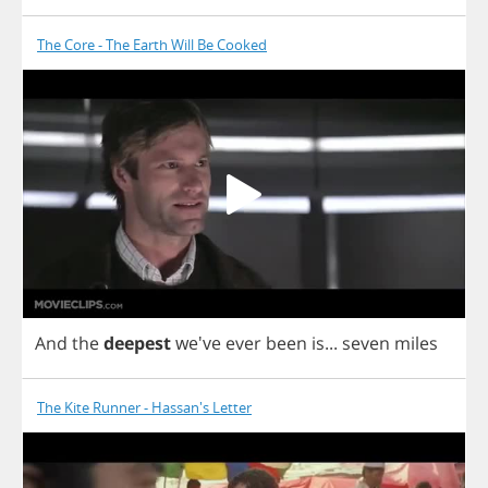
The Core - The Earth Will Be Cooked
And
the
deepest
we've
ever
been
is
...
seven
miles
The Kite Runner - Hassan's Letter