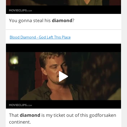
You
gonna
steal
his
diamond
?
Blood Diamond - God Left This Place
That
diamond
is
my
ticket
out
of
this
godforsaken
continent
.