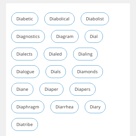
Diabetic
Diabolical
Diabolist
Diagnostics
Diagram
Dial
Dialects
Dialed
Dialing
Dialogue
Dials
Diamonds
Diane
Diaper
Diapers
Diaphragm
Diarrhea
Diary
Diatribe