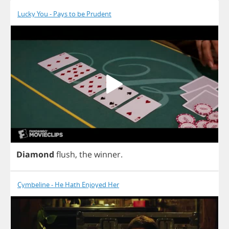
Lucky You - Pays to be Prudent
Diamond
flush
,
the
winner
.
Cymbeline - He Hath Enjoyed Her