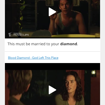
This
must
be
married
to
your
diamond
.
Blood Diamond - God Left This Place