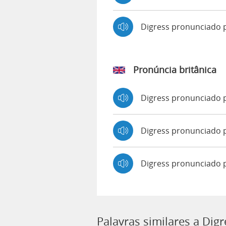
Digress pronunciado
Pronúncia britânica
Digress pronunciado
Digress pronunciado
Digress pronunciado 
Palavras similares a Digr