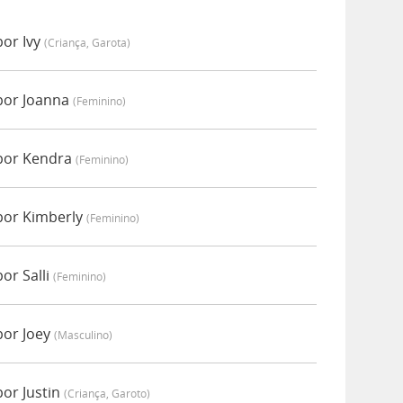
por Ivy
(criança, Garota)
por Joanna
(feminino)
por Kendra
(feminino)
por Kimberly
(feminino)
or Salli
(feminino)
por Joey
(masculino)
or Justin
(criança, Garoto)