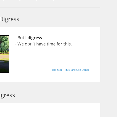
Digress
-
But
I
digress
.
-
We
don't
have
time
for
this
.
The Star - This Bird Can Dance!
igress