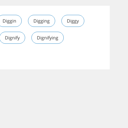
Diggin
Digging
Diggy
Dignify
Dignifying