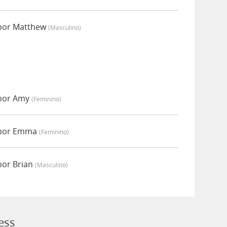
 por Matthew
(masculino)
 por Amy
(feminino)
 por Emma
(feminino)
por Brian
(masculino)
ess