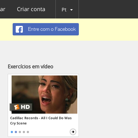
ar
Criar conta
Pt
Entre com o Facebook
Exercícios em vídeo
Cadillac Records - All I Could Do Was
Cry Scene