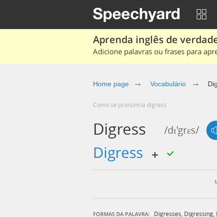
Aprenda inglês de verdade
Adicione palavras ou frases para apr
Home page
Vocabulário
Di
Como se pronúncia digress
Digress
/dɪ'grɛs/
digress
Digresses
,
Digressing
,
FORMAS DA PALAVRA: