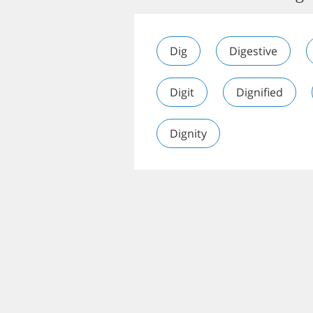
Dig
Digestive
Digit
Dignified
Dignity