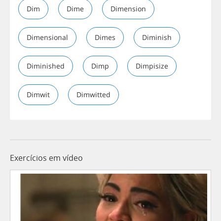
Dim
Dime
Dimension
Dimensional
Dimes
Diminish
Diminished
Dimp
Dimpisize
Dimwit
Dimwitted
Exercícios em vídeo