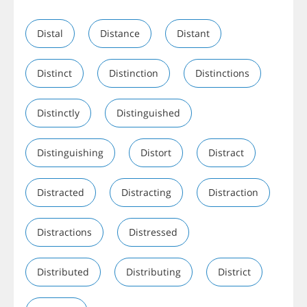
Distal
Distance
Distant
Distinct
Distinction
Distinctions
Distinctly
Distinguished
Distinguishing
Distort
Distract
Distracted
Distracting
Distraction
Distractions
Distressed
Distributed
Distributing
District