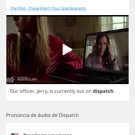
The Visit - Those Aren't Your Grandparents
Our
officer
,
Jerry
,
is
currently
out
on
dispatch
.
Pronúncia de áudio de Dispatch