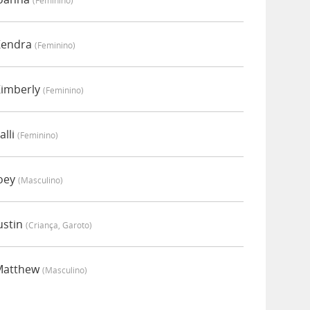
(feminino)
Kendra
(feminino)
Kimberly
(feminino)
alli
(feminino)
Joey
(masculino)
ustin
(criança, Garoto)
 Matthew
(masculino)