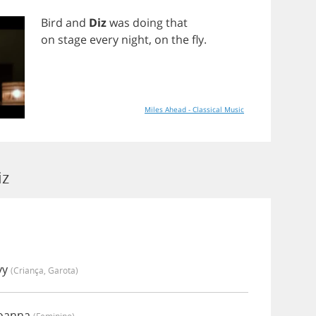
Bird
and
Diz
was
doing
that
on
stage
every
night
,
on
the
fly
.
Miles Ahead - Classical Music
iz
vy
(criança, Garota)
Joanna