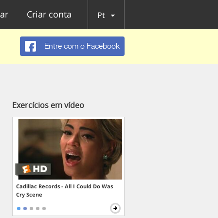
ar
Criar conta
Pt
Entre com o Facebook
Exercícios em vídeo
Cadillac Records - All I Could Do Was
Cry Scene