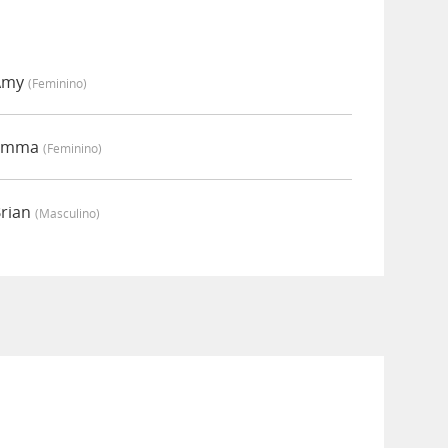
 Amy
(feminino)
 Emma
(feminino)
Brian
(masculino)