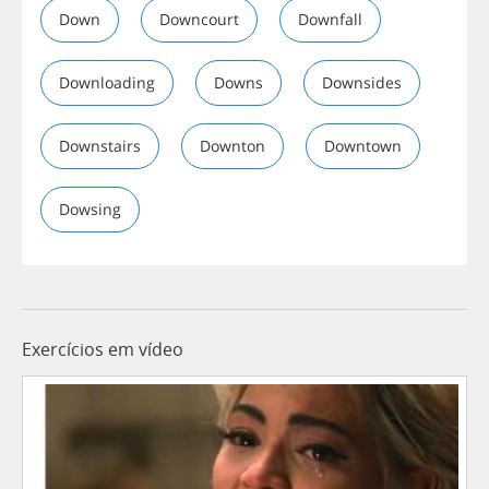
Down
Downcourt
Downfall
Downloading
Downs
Downsides
Downstairs
Downton
Downtown
Dowsing
Exercícios em vídeo