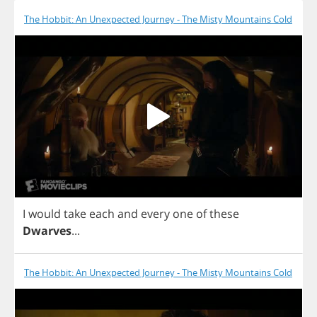
The Hobbit: An Unexpected Journey - The Misty Mountains Cold
I
would
take
each
and
every
one
of
these
Dwarves
...
The Hobbit: An Unexpected Journey - The Misty Mountains Cold