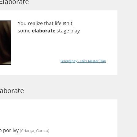
Elaborate
You
realize
that
life
isn't
some
elaborate
stage
play
Serendipity - Life's Master Plan
laborate
o por Ivy
(criança, Garota)