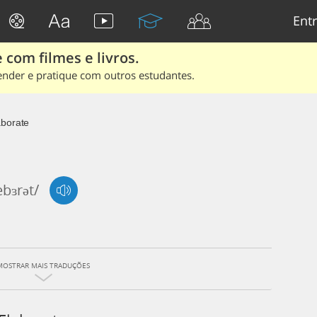
Entr
 com filmes e livros.
ender e pratique com outros estudantes.
aborate
æbɜrət/
MOSTRAR MAIS TRADUÇÕES