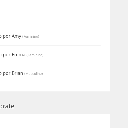
do por Amy
(feminino)
do por Emma
(feminino)
o por Brian
(masculino)
orate