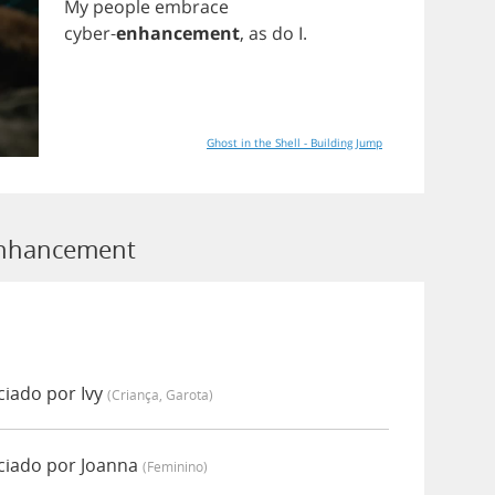
My
people
embrace
cyber
-
enhancement
,
as
do
I
.
Ghost in the Shell - Building Jump
Enhancement
iado por Ivy
(criança, Garota)
iado por Joanna
(feminino)