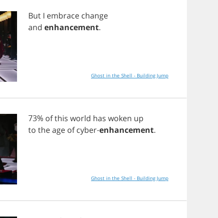
But
I
embrace
change
and
enhancement
.
Ghost in the Shell - Building Jump
73%
of
this
world
has
woken
up
to
the
age
of
cyber
-
enhancement
.
Ghost in the Shell - Building Jump