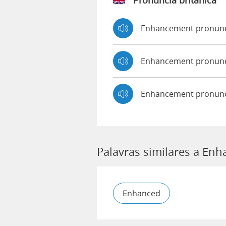
Pronúncia britânica
Enhancement pronun
Enhancement pronun
Enhancement pronunc
Palavras similares a En
Enhanced