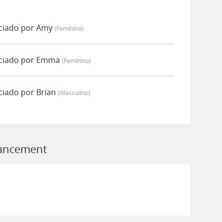
ciado por Amy
(feminino)
ciado por Emma
(feminino)
iado por Brian
(masculino)
hancement