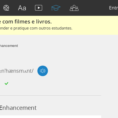
Entr
 com filmes e livros.
ender e pratique com outros estudantes.
hancement
/ɛn'hænsmʌnt/
 Enhancement