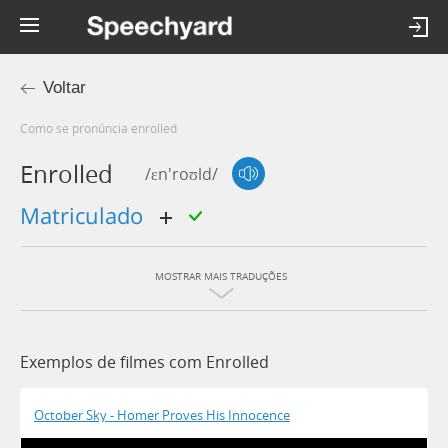
Voltar
Como se pronúncia enrolled
Enrolled
/ɛn'roʊld/
matriculado
MOSTRAR MAIS TRADUÇÕES
Exemplos de filmes com Enrolled
October Sky - Homer Proves His Innocence