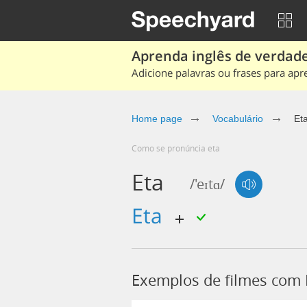
Aprenda inglês de verdade
Adicione palavras ou frases para apr
Home page
Vocabulário
Et
Como se pronúncia eta
Eta
/'eɪtɑ/
eta
Exemplos de filmes com 