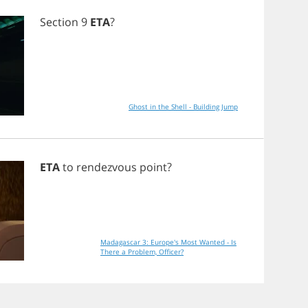
Section
9
ETA
?
Ghost in the Shell - Building Jump
ETA
to
rendezvous
point
?
Madagascar 3: Europe's Most Wanted - Is
There a Problem, Officer?