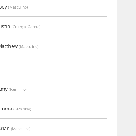
Joey
(masculino)
ustin
(criança, Garoto)
 Matthew
(masculino)
 Amy
(feminino)
 Emma
(feminino)
Brian
(masculino)