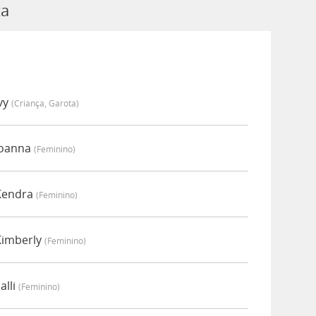
ta
vy
(criança, Garota)
Joanna
(feminino)
 Kendra
(feminino)
Kimberly
(feminino)
alli
(feminino)