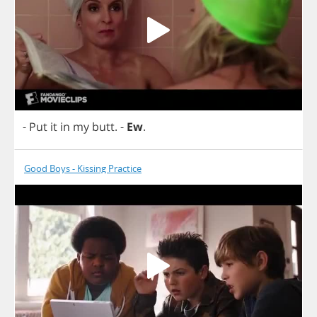
-
Put
it
in
my
butt
.
-
Ew
.
Good Boys - Kissing Practice