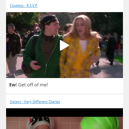
Clueless - R.S.V.P.
Ew
!
Get
off
of
me
!
Sisters - Very Different Diaries