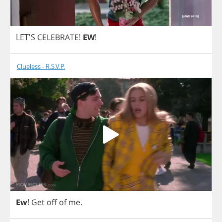
LET'S
CELEBRATE
!
EW
!
Clueless - R.S.V.P.
Ew
!
Get
off
of
me
.