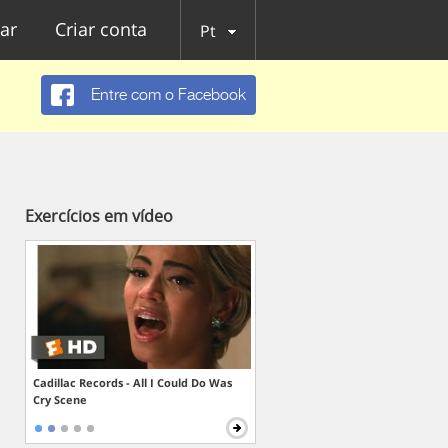
ar
Criar conta
Pt
Entre com o Facebook
Exercícios em vídeo
Cadillac Records - All I Could Do Was
Cry Scene