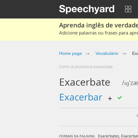
Aprenda inglês de verdade
Adicione palavras ou frases para apr
Home page
Vocabulário
Ex
Como se pronúncia exacerbate
Exacerbate
/ɪɡ'zæ
exacerbar
Exacerbates
,
Exacerbat
FORMAS DA PALAVRA: