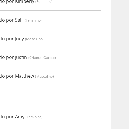
do por Kimberly
(feminino)
o por Salli
(feminino)
do por Joey
(masculino)
do por Justin
(criança, Garoto)
ado por Matthew
(masculino)
ado por Amy
(feminino)