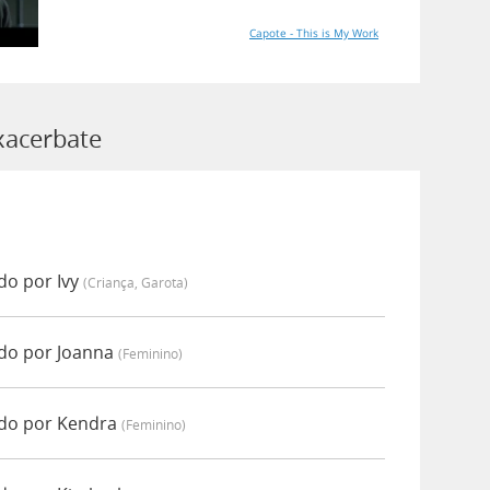
Capote - This is My Work
xacerbate
do por Ivy
(criança, Garota)
do por Joanna
(feminino)
ado por Kendra
(feminino)