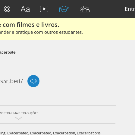
Entr
 com filmes e livros.
ender e pratique com outros estudantes.
acerbate
sər,beɪt/
MOSTRAR MAIS TRADUÇÕES
ing
,
Exacerbated
,
Exacerbated
,
Exacerbation
,
Exacerbations