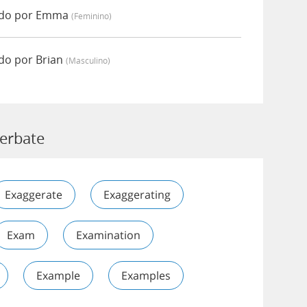
ado por Emma
(feminino)
do por Brian
(masculino)
cerbate
Exaggerate
Exaggerating
Exam
Examination
Example
Examples