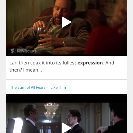
can
then
coax
it
into
its
fullest
expression
.
And
then
?
I
mean
...
The Sum of All Fears - I Like Him