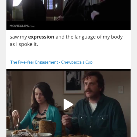
saw
my
expression
and
the
language
of
my
body
as
I
spoke
it
.
The Five-Year Engagement - Chewbacca's Cup