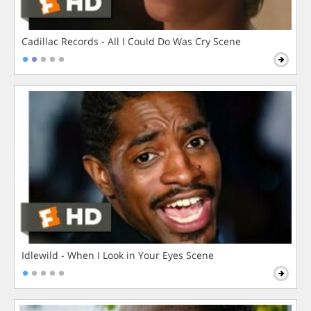
Cadillac Records - All I Could Do Was Cry Scene
Idlewild - When I Look in Your Eyes Scene