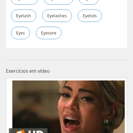
Eyelash
Eyelashes
Eyelids
Eyes
Eyesore
Exercícios em vídeo