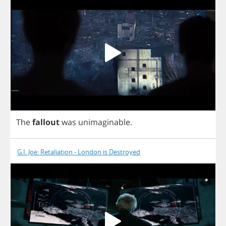
The
fallout
was
unimaginable
.
G.I. Joe: Retaliation - London is Destroyed