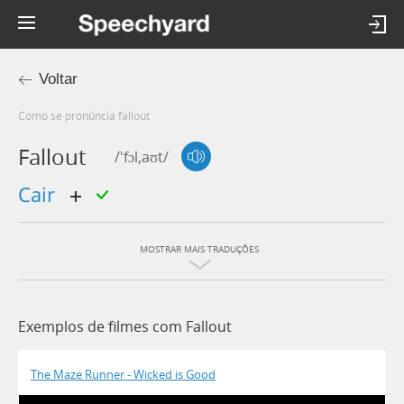
Voltar
Como se pronúncia fallout
Fallout
/'fɔl,aʊt/
cair
MOSTRAR MAIS TRADUÇÕES
Exemplos de filmes com Fallout
The Maze Runner - Wicked is Good