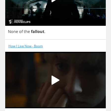
None
of
the
fallout
.
How I Live Now - Boom