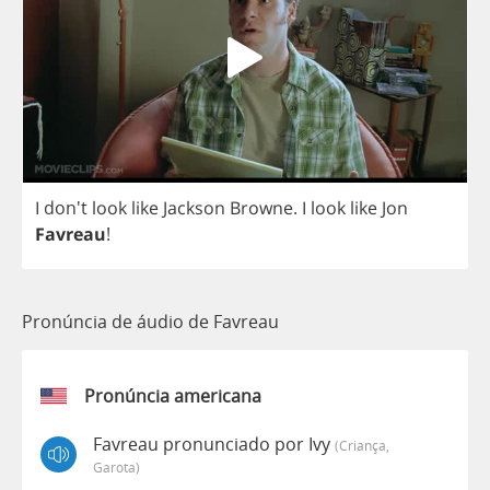
I
don't
look
like
Jackson
Browne
.
I
look
like
Jon
Favreau
!
Pronúncia de áudio de Favreau
Pronúncia americana
Favreau pronunciado por Ivy
(criança,
Garota)