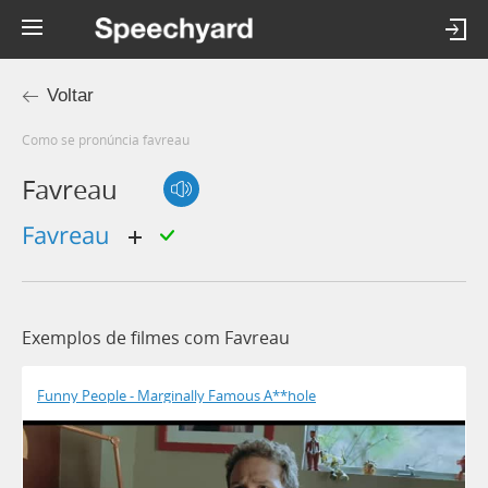
Voltar
Como se pronúncia favreau
Favreau
favreau
Exemplos de filmes com Favreau
Funny People - Marginally Famous A**hole