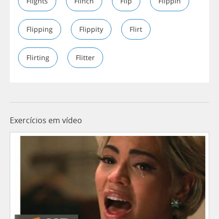
Flights
Flinch
Flip
Flippin
Flipping
Flippity
Flirt
Flirting
Flitter
Exercícios em vídeo