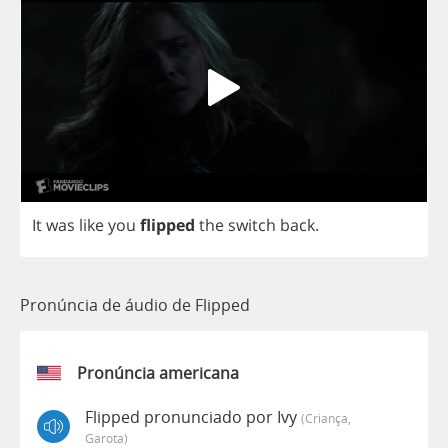
It
was
like
you
flipped
the
switch
back
.
Pronúncia de áudio de Flipped
Pronúncia americana
Flipped pronunciado por Ivy
(criança,
Garota)