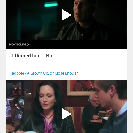
-
I
flipped
him
.
-
No
.
Tadpole - A Grown Up, or Close Enough