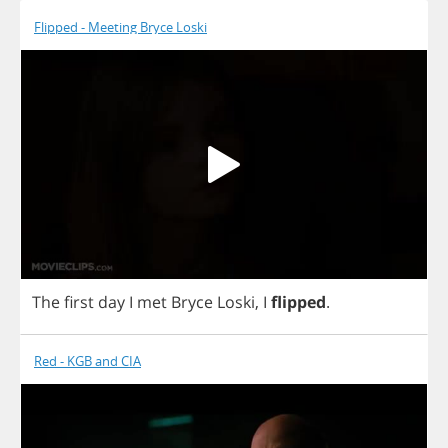
Flipped - Meeting Bryce Loski
The
first
day
I
met
Bryce
Loski
,
I
flipped
.
Red - KGB and CIA