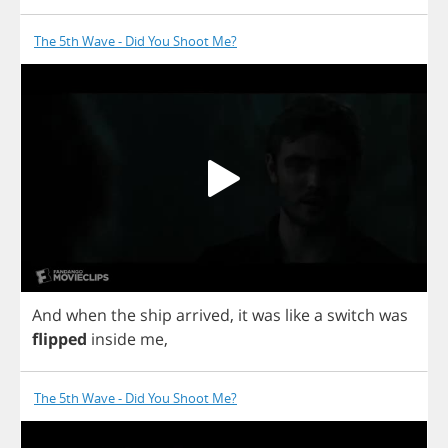
The 5th Wave - Did You Shoot Me?
And
when
the
ship
arrived
,
it
was
like
a
switch
was
flipped
inside
me
,
The 5th Wave - Did You Shoot Me?