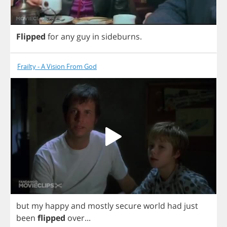
Flipped
for
any
guy
in
sideburns
.
Frailty - A Vision From God
but
my
happy
and
mostly
secure
world
had
just
been
flipped
over
...