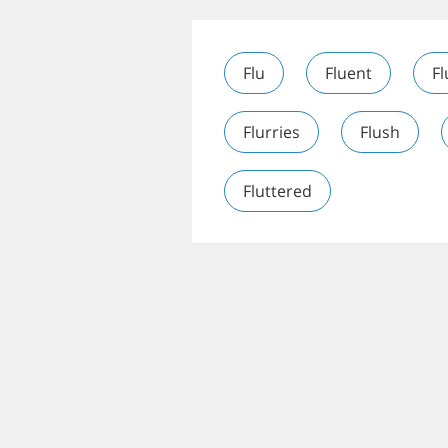
Flu
Fluent
Fl
Flurries
Flush
Fluttered