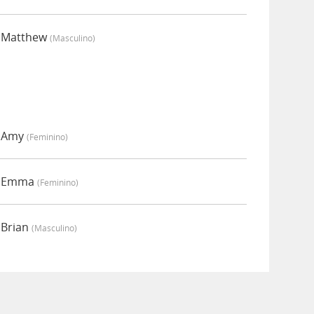
r Matthew
(masculino)
r Amy
(feminino)
or Emma
(feminino)
 Brian
(masculino)