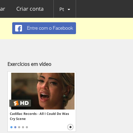
ar
Criar conta
Pt
Entre com o Facebook
Exercícios em vídeo
Cadillac Records - All I Could Do Was
Cry Scene