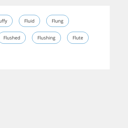
uffy
Fluid
Flung
Flushed
Flushing
Flute