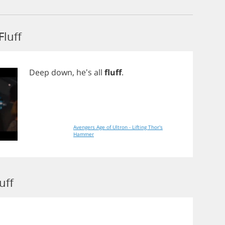
Fluff
Deep
down
, he's
all
fluff
.
Avengers Age of Ultron - Lifting Thor's
Hammer
uff