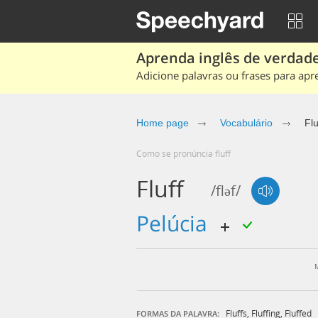
Aprenda inglês de verdade
Adicione palavras ou frases para apr
Home page
Vocabulário
Flu
Como se pronúncia fluff
Fluff
/fləf/
pelúcia
Fluffs
,
Fluffing
,
Fluffed
FORMAS DA PALAVRA: