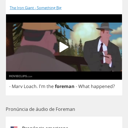
The Iron Giant - Something Big
-
Marv
Loach
. I'm
the
foreman
-
What
happened
?
Pronúncia de áudio de Foreman