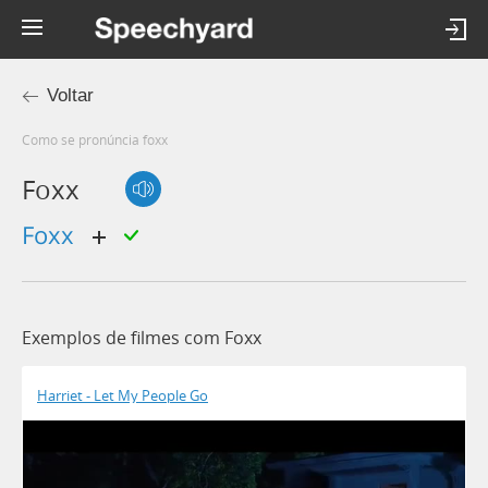
Voltar
Como se pronúncia foxx
Foxx
Foxx
Exemplos de filmes com Foxx
Harriet - Let My People Go