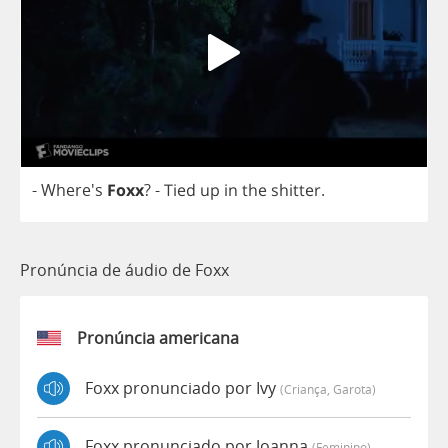
- Where's
Foxx
?
-
Tied
up
in
the
shitter
.
Pronúncia de áudio de Foxx
Pronúncia americana
Foxx pronunciado por Ivy
(criança, Garota)
Foxx pronunciado por Joanna
(feminino)