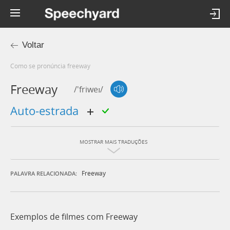
Voltar
Como se pronúncia freeway
Freeway
/'friweɪ/
auto-estrada
MOSTRAR MAIS TRADUÇÕES
Freeway
PALAVRA RELACIONADA:
Exemplos de filmes com Freeway