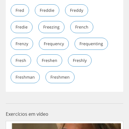
Fred
Freddie
Freddy
Fredie
Freezing
French
Frenzy
Frequency
Frequenting
Fresh
Freshen
Freshly
Freshman
Freshmen
Exercícios em vídeo