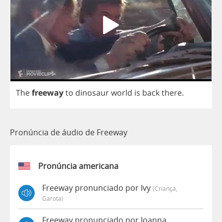
The
freeway
to
dinosaur
world
is
back
there
.
Pronúncia de áudio de Freeway
Pronúncia americana
Freeway pronunciado por Ivy
(criança,
Garota)
Freeway pronunciado por Joanna