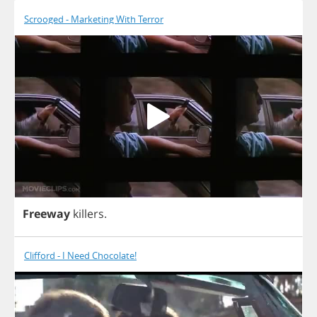
Scrooged - Marketing With Terror
Freeway
killers
.
Clifford - I Need Chocolate!