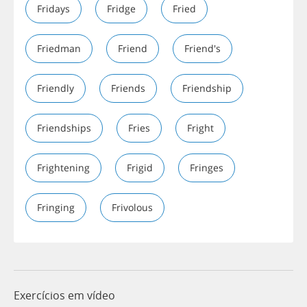
Fridays
Fridge
Fried
Friedman
Friend
Friend's
Friendly
Friends
Friendship
Friendships
Fries
Fright
Frightening
Frigid
Fringes
Fringing
Frivolous
Exercícios em vídeo