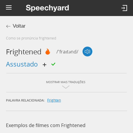
Voltar
Como se pronúncia frightened
Frightened
/'fraɪtənd/
assustado
MOSTRAR MAIS TRADUÇÕES
Frighten
PALAVRA RELACIONADA:
Exemplos de filmes com Frightened