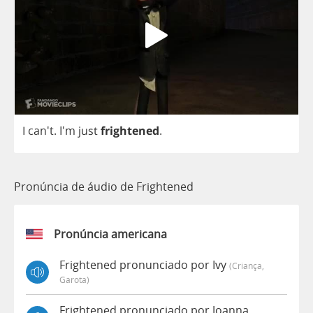
I
can't.
I'm
just
frightened
.
Pronúncia de áudio de Frightened
Pronúncia americana
Frightened pronunciado por Ivy
(criança,
Garota)
Frightened pronunciado por Joanna