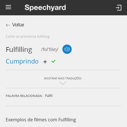
Voltar
Como se pronúncia fulfilling
Fulfilling
/fʊl'fɪlɪŋ/
cumprindo
MOSTRAR MAIS TRADUÇÕES
Fulfil
PALAVRA RELACIONADA:
Exemplos de filmes com Fulfilling