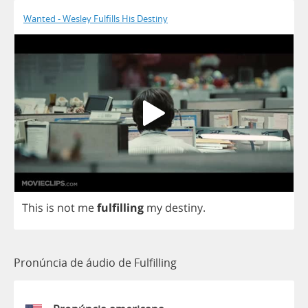
Wanted - Wesley Fulfills His Destiny
This
is
not
me
fulfilling
my
destiny
.
Pronúncia de áudio de Fulfilling