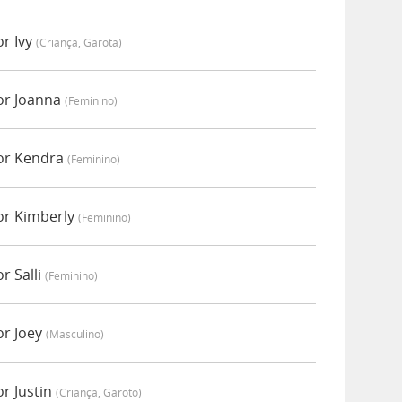
r Ivy
(criança, Garota)
or Joanna
(feminino)
or Kendra
(feminino)
or Kimberly
(feminino)
r Salli
(feminino)
or Joey
(masculino)
r Justin
(criança, Garoto)