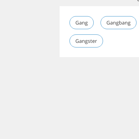
Gang
Gangbang
Gangster