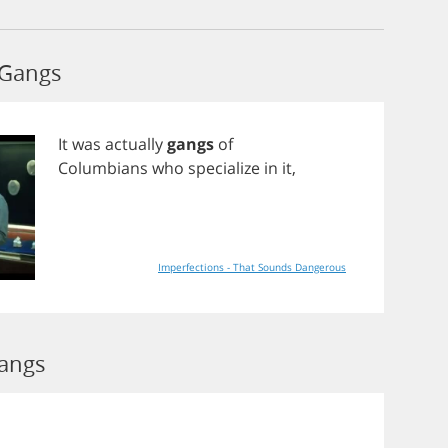
 Gangs
It
was
actually
gangs
of
Columbians
who
specialize
in
it
,
Imperfections - That Sounds Dangerous
Gangs