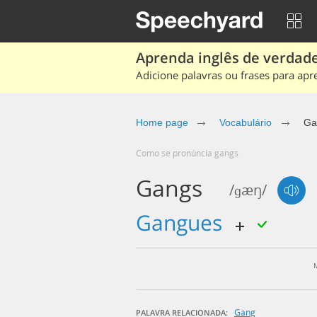
Aprenda inglês de verdade
Adicione palavras ou frases para apr
Home page
Vocabulário
Ga
Como se pronúncia gangs
Gangs
/ɡæŋ/
gangues
Gang
PALAVRA RELACIONADA: