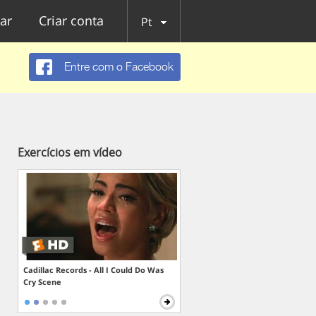
ar
Criar conta
Pt
Entre com o Facebook
Exercícios em vídeo
Cadillac Records - All I Could Do Was
Cry Scene