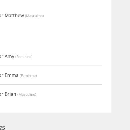
or Matthew
(masculino)
or Amy
(feminino)
por Emma
(feminino)
or Brian
(masculino)
gs