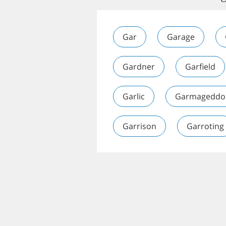
Gar
Garage
Gardner
Garfield
Garlic
Garmageddo
Garrison
Garroting