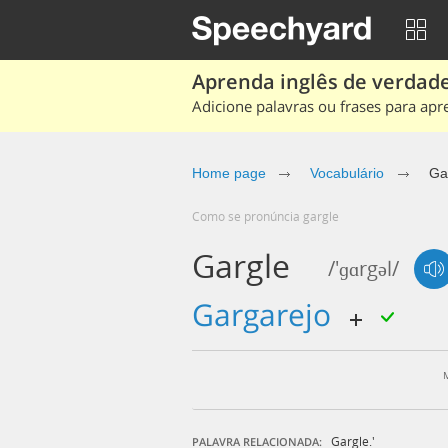
Aprenda inglês de verdade
Adicione palavras ou frases para apr
Home page
Vocabulário
Ga
Como se pronúncia gargle
Gargle
/'ɡɑrgəl/
gargarejo
Gargle.'
PALAVRA RELACIONADA: