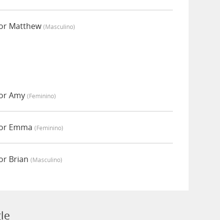
por Matthew
(masculino)
por Amy
(feminino)
por Emma
(feminino)
or Brian
(masculino)
le