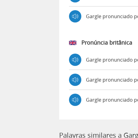
Gargle pronunciado 
Pronúncia britânica
Gargle pronunciado 
Gargle pronunciado 
Gargle pronunciado p
Palavras similares a Garg