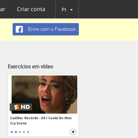
ar
Criar conta
Pt
Entre com o Facebook
Exercícios em vídeo
Cadillac Records - All I Could Do Was
Cry Scene