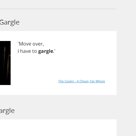
Gargle
'Move
over
,
I
have
to
gargle
.'
The Cooler - A Cheap, Fat Whore
argle