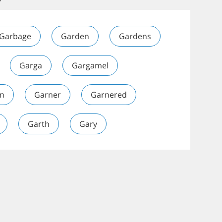
Garbage
Garden
Gardens
Garga
Gargamel
n
Garner
Garnered
Garth
Gary