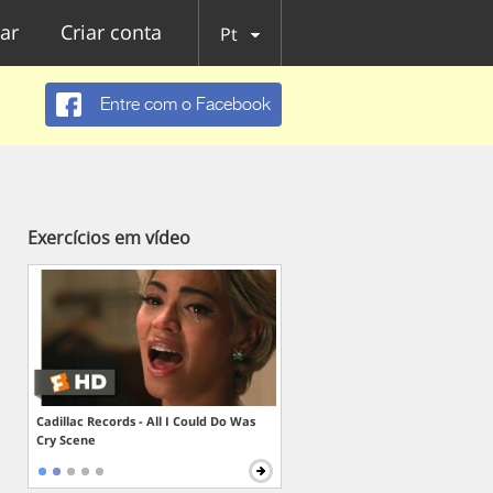
ar
Criar conta
Pt
Entre com o Facebook
Exercícios em vídeo
Cadillac Records - All I Could Do Was
Cry Scene