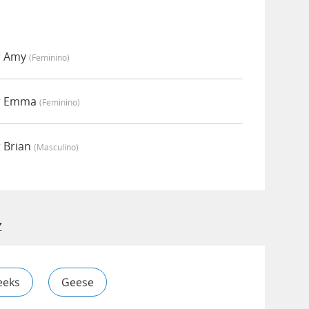
r Amy
(feminino)
or Emma
(feminino)
 Brian
(masculino)
z
eeks
Geese