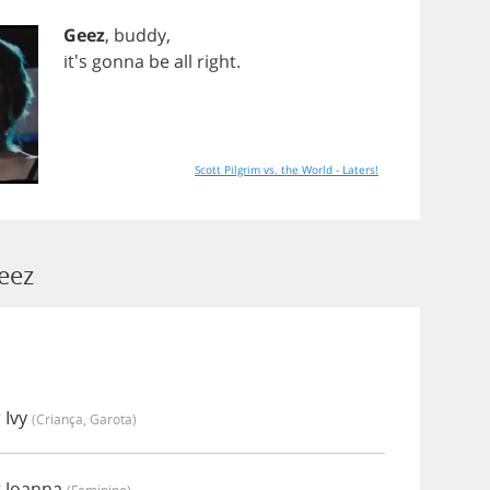
Geez
,
buddy
,
it's
gonna
be
all
right
.
Scott Pilgrim vs. the World - Laters!
eez
 Ivy
(criança, Garota)
r Joanna