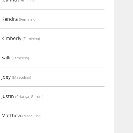
(feminino)
r Kendra
(feminino)
 Kimberly
(feminino)
Salli
(feminino)
 Joey
(masculino)
 Justin
(criança, Garoto)
r Matthew
(masculino)