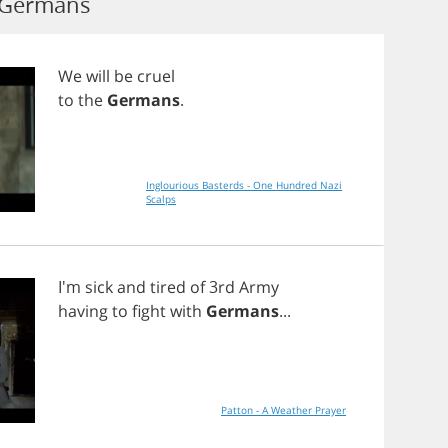
 Germans
We
will
be
cruel
to
the
Germans
.
Inglourious Basterds - One Hundred Nazi
Scalps
I'm
sick
and
tired
of
3
rd
Army
having
to
fight
with
Germans
...
Patton - A Weather Prayer