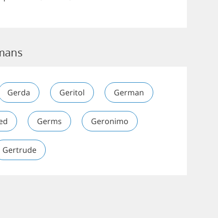
rmans
Gerda
Geritol
German
ed
Germs
Geronimo
Gertrude