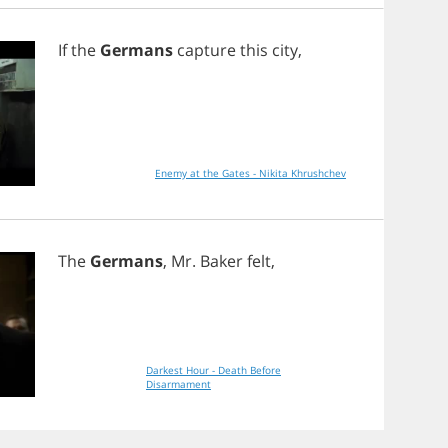
If
the
Germans
capture
this
city
,
Enemy at the Gates - Nikita Khrushchev
The
Germans
,
Mr
.
Baker
felt
,
Darkest Hour - Death Before
Disarmament