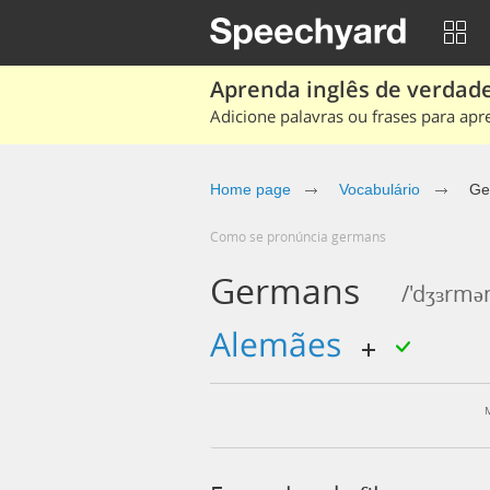
Aprenda inglês de verdade
Adicione palavras ou frases para apr
Home page
Vocabulário
Ge
Como se pronúncia germans
Germans
/'dʒɜrmə
alemães