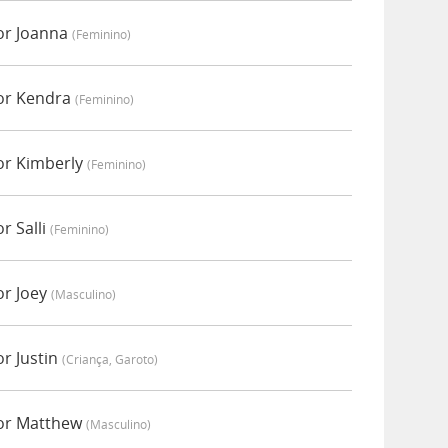
or Joanna
(feminino)
or Kendra
(feminino)
or Kimberly
(feminino)
r Salli
(feminino)
or Joey
(masculino)
r Justin
(criança, Garoto)
or Matthew
(masculino)