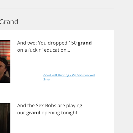
 Grand
And
two
:
You
dropped
150
grand
on
a
fuckin'
education
...
Good Will Hunting - My Boy's Wicked
Smart
And
the
Sex
-
Bobs
are
playing
our
grand
opening
tonight
.