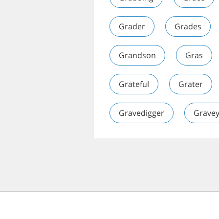
Grader
Grades
Grandson
Gras
Grateful
Grater
Gravedigger
Grave
© 2026 Speechyard