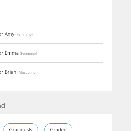
or Amy
(feminino)
por Emma
(feminino)
or Brian
(masculino)
nd
Graciously
Graded