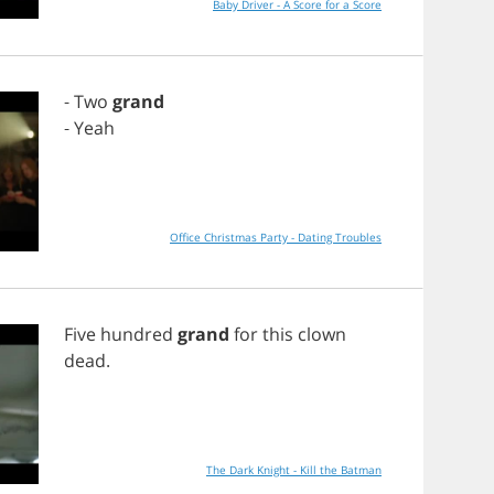
Baby Driver - A Score for a Score
-
Two
grand
-
Yeah
Office Christmas Party - Dating Troubles
Five
hundred
grand
for
this
clown
dead
.
The Dark Knight - Kill the Batman