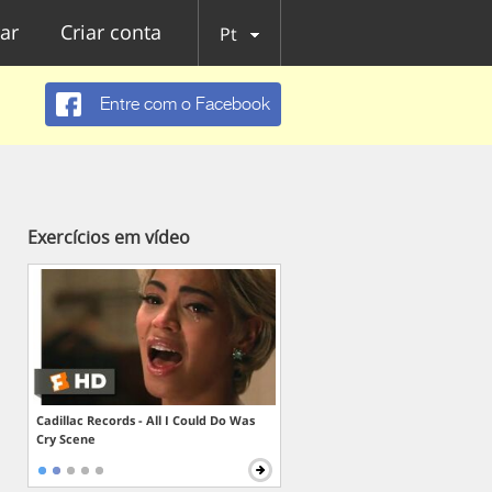
ar
Criar conta
Pt
Entre com o Facebook
Exercícios em vídeo
Cadillac Records - All I Could Do Was
Cry Scene