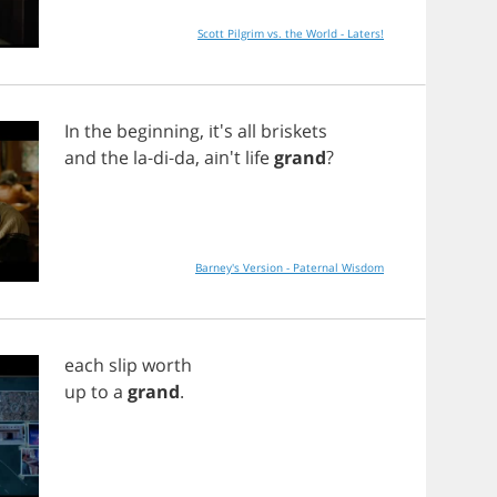
Scott Pilgrim vs. the World - Laters!
In
the
beginning
, it's
all
briskets
and
the
la
-
di
-
da
, ain't
life
grand
?
Barney's Version - Paternal Wisdom
each
slip
worth
up
to
a
grand
.