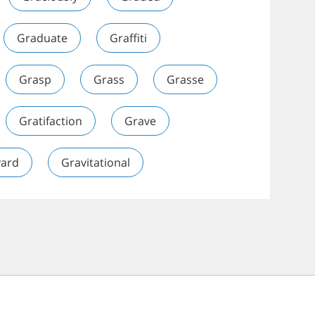
Graduate
Graffiti
Grasp
Grass
Grasse
Gratifaction
Grave
yard
Gravitational
Affiliate program
English blog
Po