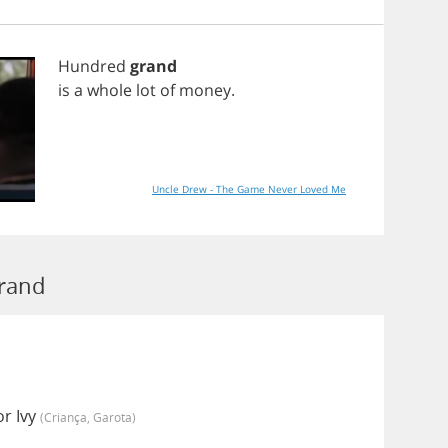
Hundred
grand
is
a
whole
lot
of
money
.
Uncle Drew - The Game Never Loved Me
Grand
r Ivy
(criança, Garota)