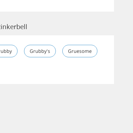
inkerbell
rubby
Grubby's
Gruesome