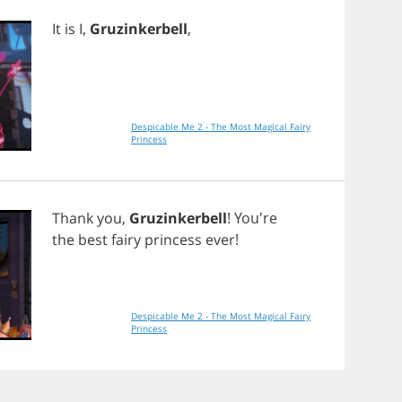
It
is
I
,
Gruzinkerbell
,
Despicable Me 2 - The Most Magical Fairy
Princess
Thank
you
,
Gruzinkerbell
! You're
the
best
fairy
princess
ever
!
Despicable Me 2 - The Most Magical Fairy
Princess