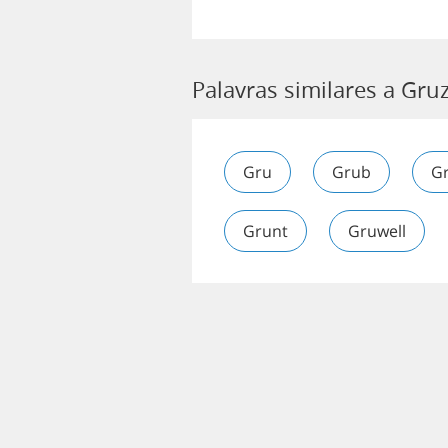
Palavras similares a Gruz
Gru
Grub
G
Grunt
Gruwell