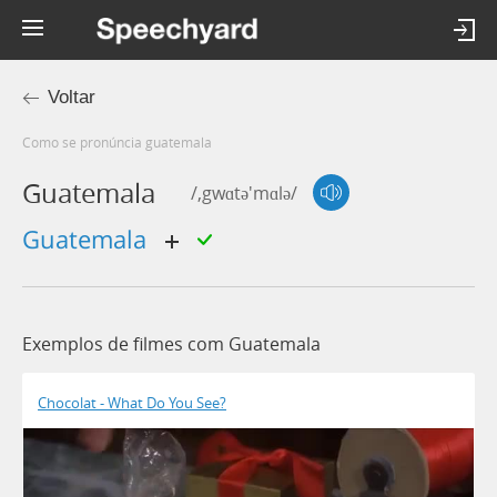
Voltar
Como se pronúncia guatemala
Guatemala
/,gwɑtə'mɑlə/
Guatemala
Exemplos de filmes com Guatemala
Chocolat - What Do You See?