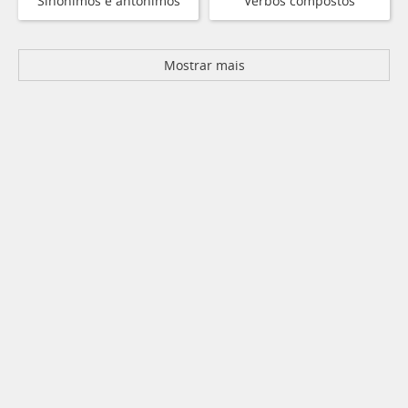
Sinônimos e antônimos
Verbos compostos
Mostrar mais