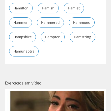
Hamilton
Hamish
Hamlet
Hammer
Hammered
Hammond
Hampshire
Hampton
Hamstring
Hamunaptra
Exercícios em vídeo