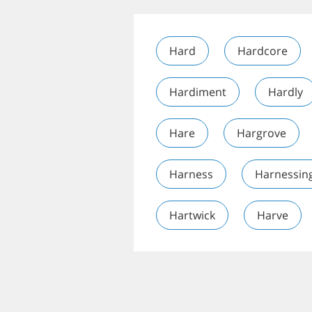
Hard
Hardcore
Hardiment
Hardly
Hare
Hargrove
Harness
Harnessin
Hartwick
Harve