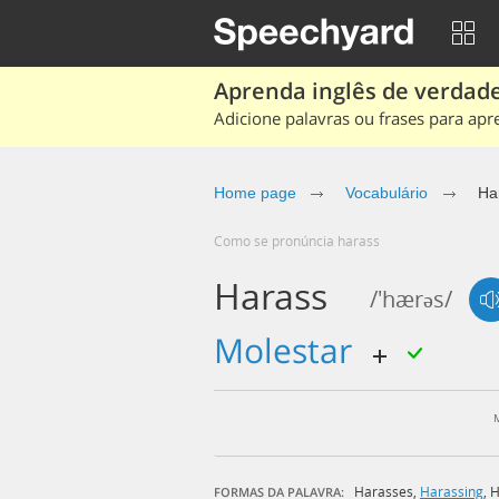
Aprenda inglês de verdade
Adicione palavras ou frases para apr
Home page
Vocabulário
Ha
Como se pronúncia harass
Harass
/'hærəs/
molestar
Harasses
,
Harassing
,
H
FORMAS DA PALAVRA: