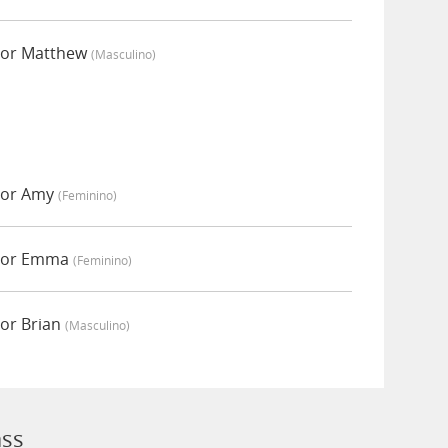
por Matthew
(masculino)
por Amy
(feminino)
 por Emma
(feminino)
or Brian
(masculino)
ass