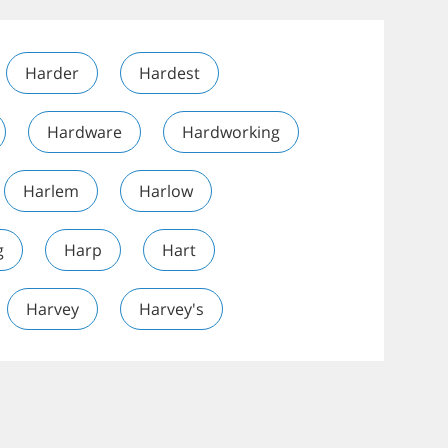
Harder
Hardest
Hardware
Hardworking
Harlem
Harlow
g
Harp
Hart
Harvey
Harvey's