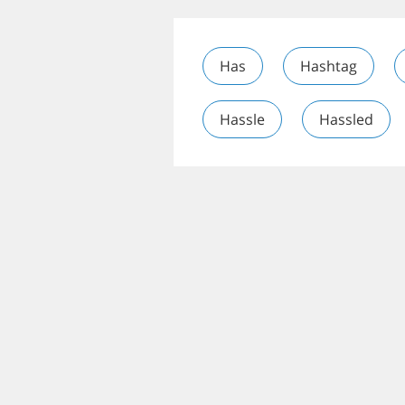
Has
Hashtag
Hassle
Hassled