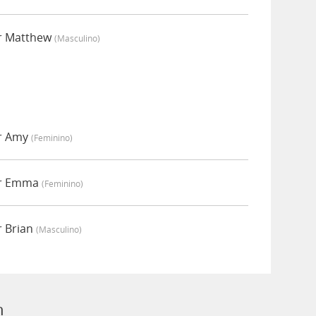
r Matthew
(masculino)
r Amy
(feminino)
or Emma
(feminino)
r Brian
(masculino)
h