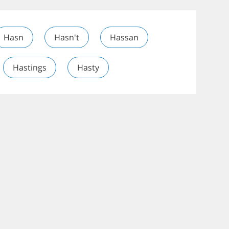
Hasn
Hasn't
Hassan
Hastings
Hasty