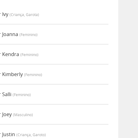
 Ivy
(criança, Garota)
r Joanna
(feminino)
r Kendra
(feminino)
r Kimberly
(feminino)
 Salli
(feminino)
 Joey
(masculino)
 Justin
(criança, Garoto)