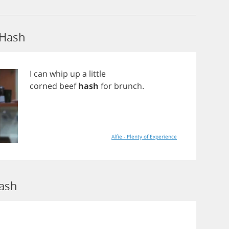
 Hash
I
can
whip
up
a
little
corned
beef
hash
for
brunch
.
Alfie - Plenty of Experience
Hash