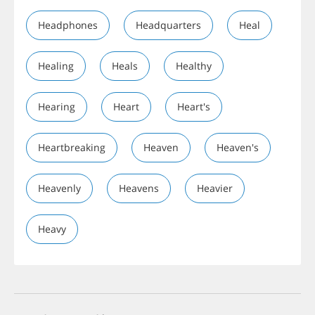
Headphones
Headquarters
Heal
Healing
Heals
Healthy
Hearing
Heart
Heart's
Heartbreaking
Heaven
Heaven's
Heavenly
Heavens
Heavier
Heavy