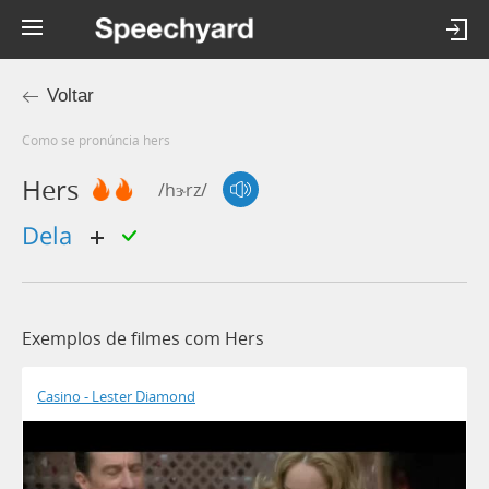
Voltar
Como se pronúncia hers
Hers
/hɝrz/
dela
Exemplos de filmes com Hers
Casino - Lester Diamond