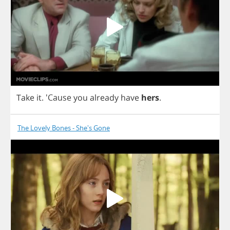
Take
it
. 'Cause
you
already
have
hers
.
The Lovely Bones - She's Gone