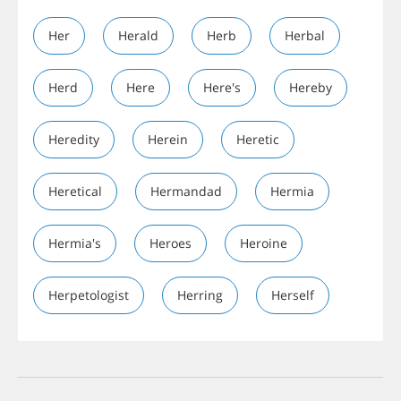
Her
Herald
Herb
Herbal
Herd
Here
Here's
Hereby
Heredity
Herein
Heretic
Heretical
Hermandad
Hermia
Hermia's
Heroes
Heroine
Herpetologist
Herring
Herself