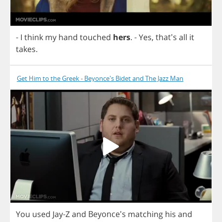
-
I
think
my
hand
touched
hers
.
-
Yes
, that's
all
it
takes
.
Get Him to the Greek - Beyonce's Bidet and The Jazz Man
You
used
Jay
-
Z
and
Beyonce's
matching
his
and