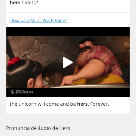
hers
bidets
?
Despicable Me 3 - Was It Fluffy?
the
unicorn
will
come
and
be
hers
.
Forever
.
Pronúncia de áudio de Hers