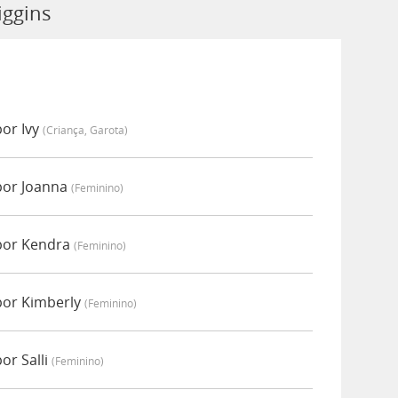
iggins
or Ivy
(criança, Garota)
por Joanna
(feminino)
por Kendra
(feminino)
por Kimberly
(feminino)
or Salli
(feminino)