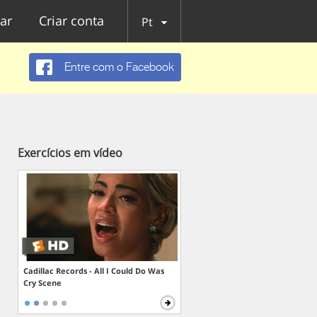
ar
Criar conta
Pt
Entre com o Facebook
Exercícios em vídeo
Cadillac Records - All I Could Do Was
Cry Scene