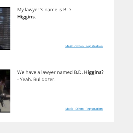
My
lawyer's
name
is
B
.
D
.
Higgins
.
Mask - School Registration
We
have
a
lawyer
named
B
.
D
.
Higgins
?
-
Yeah
.
Bulldozer
.
Mask - School Registration