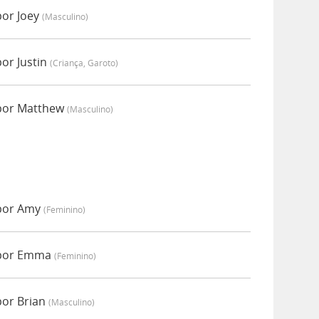
por Joey
(masculino)
or Justin
(criança, Garoto)
 por Matthew
(masculino)
 por Amy
(feminino)
 por Emma
(feminino)
por Brian
(masculino)