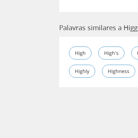
Palavras similares a Higg
High
High's
Highly
Highness