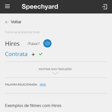
Voltar
Como se pronúncia hires
Hires
/haɪər/
contrata
MOSTRAR MAIS TRADUÇÕES
Hire
PALAVRA RELACIONADA:
Exemplos de filmes com Hires