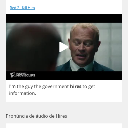
Red 2 - Kill Him
I'm
the
guy
the
government
hires
to
get
information
.
Pronúncia de áudio de Hires