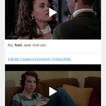
No
,
hon
,
wait
one
sec
.
A Birder's Guide to Everything - Project ANAS