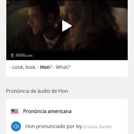
-
Look
,
look
. -
Hon
?
-
What
?
Pronúncia de áudio de Hon
Pronúncia americana
Hon pronunciado por Ivy
(criança, Garota)