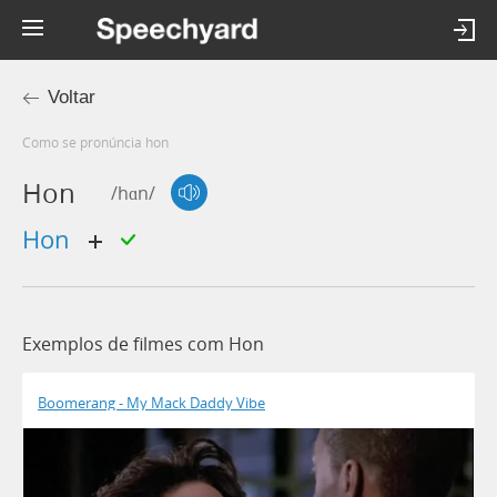
Voltar
Como se pronúncia hon
Hon
/hɑn/
hon
Exemplos de filmes com Hon
Boomerang - My Mack Daddy Vibe