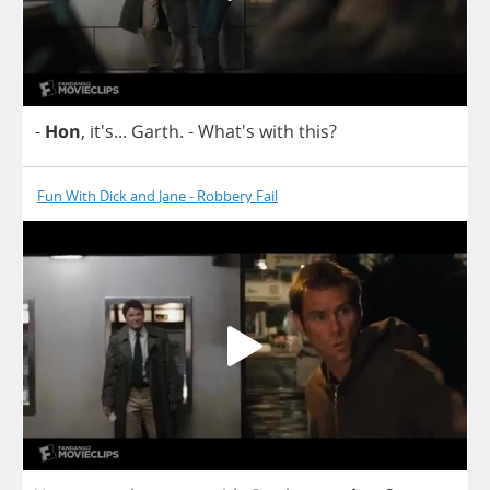
-
Hon
, it's...
Garth
.
- What's
with
this
?
Fun With Dick and Jane - Robbery Fail