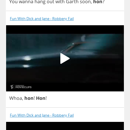
You
wanna
hang
out
with
Garth
soon
,
hon
?
Fun With Dick and Jane - Robbery Fail
Whoa
,
hon
!
Hon
!
Fun With Dick and Jane - Robbery Fail