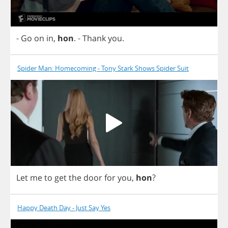
-
Go
on
in
,
hon
.
-
Thank
you
.
Spider Man: Homecoming - Tony Stark Shows Spider Suit
Let
me
to
get
the
door
for
you
,
hon
?
Happy Death Day - Just Say Yes