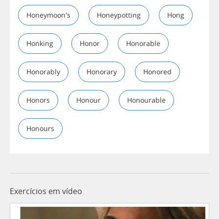
Honeymoon's
Honeypotting
Hong
Honking
Honor
Honorable
Honorably
Honorary
Honored
Honors
Honour
Honourable
Honours
Exercícios em vídeo