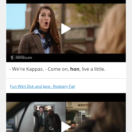
- We're
Kappas
.
-
Come
on
,
hon
,
live
a
little
.
Fun With Dick and Jane - Robbery Fail