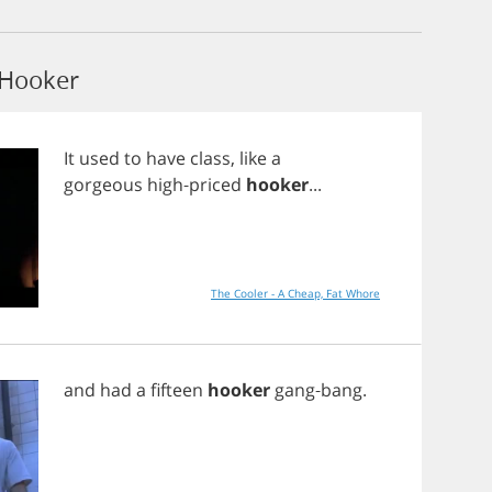
 Hooker
It
used
to
have
class
,
like
a
gorgeous
high
-
priced
hooker
...
The Cooler - A Cheap, Fat Whore
and
had
a
fifteen
hooker
gang
-
bang
.