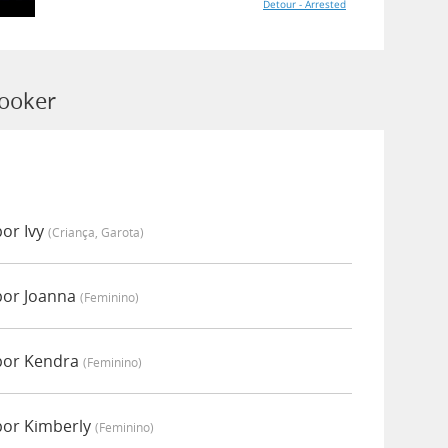
Detour - Arrested
Hooker
or Ivy
(criança, Garota)
por Joanna
(feminino)
por Kendra
(feminino)
por Kimberly
(feminino)