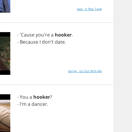
Saw - It Was Tapp
- 'Cause you're
a
hooker
.
-
Because
I
don't
date
.
Spring - Go Out With Me
-
You
a
hooker
?
- I'm
a
dancer
.