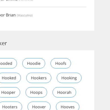
por Brian
(masculino)
ker
ooded
Hoodie
Hoofs
Hooked
Hookers
Hooking
Hooper
Hoops
Hoorah
Hooters
Hoover
Hooves