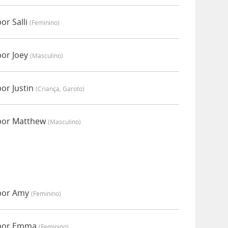
or Salli
(feminino)
or Joey
(masculino)
or Justin
(criança, Garoto)
por Matthew
(masculino)
por Amy
(feminino)
 por Emma
(feminino)