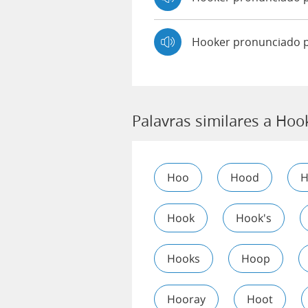
Hooker pronunciado 
Palavras similares a Hoo
Hoo
Hood
H
Hook
Hook's
Hooks
Hoop
Hooray
Hoot