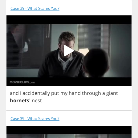
Case 39 - What Scares You?
and
I
accidentally
put
my
hand
through
a
giant
hornets
'
nest
.
Case 39 - What Scares You?