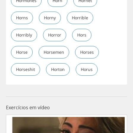
Hormones
Horn
Hornet
Horns
Horny
Horrible
Horribly
Horror
Hors
Horse
Horsemen
Horses
Horseshit
Horton
Horus
Exercícios em vídeo