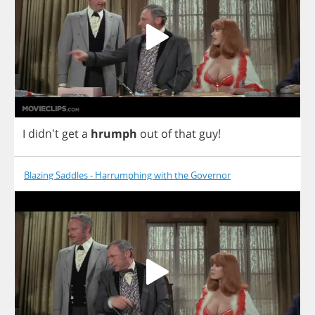
I
didn't
get
a
hrumph
out
of
that
guy
!
Blazing Saddles - Harrumphing with the Governor