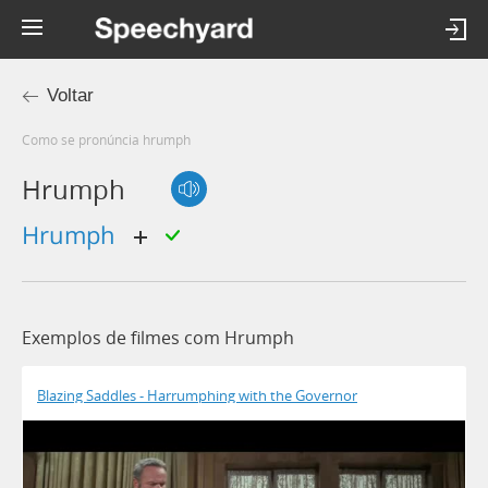
Voltar
Como se pronúncia hrumph
Hrumph
hrumph
Exemplos de filmes com Hrumph
Blazing Saddles - Harrumphing with the Governor