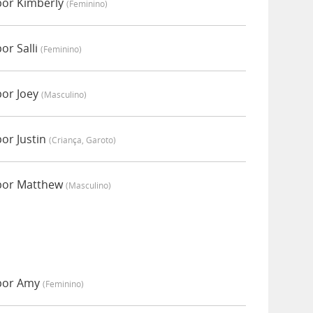
por Kimberly
(feminino)
or Salli
(feminino)
por Joey
(masculino)
or Justin
(criança, Garoto)
 por Matthew
(masculino)
 por Amy
(feminino)