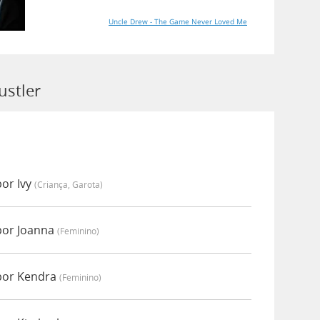
Uncle Drew - The Game Never Loved Me
ustler
or Ivy
(criança, Garota)
por Joanna
(feminino)
por Kendra
(feminino)