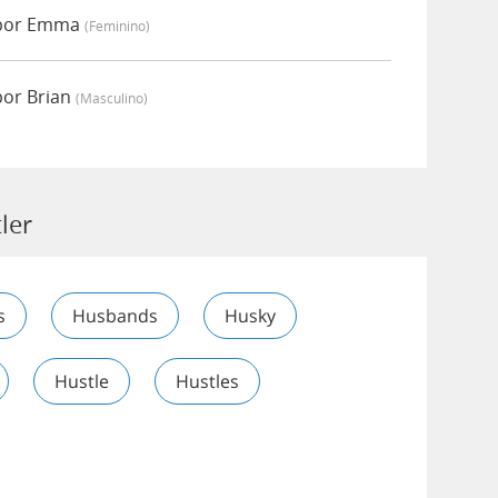
 por Emma
(feminino)
por Brian
(masculino)
ler
s
Husbands
Husky
Hustle
Hustles