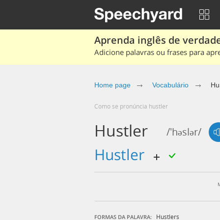
Aprenda inglês de verdade
Adicione palavras ou frases para apr
Home page
Vocabulário
Hus
Como se pronúncia hustler
Hustler
/'həslər/
hustler
Hustlers
FORMAS DA PALAVRA: