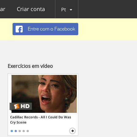
ar
Criar conta
Pt
Entre com o Facebook
Exercícios em vídeo
Cadillac Records - All I Could Do Was
Cry Scene