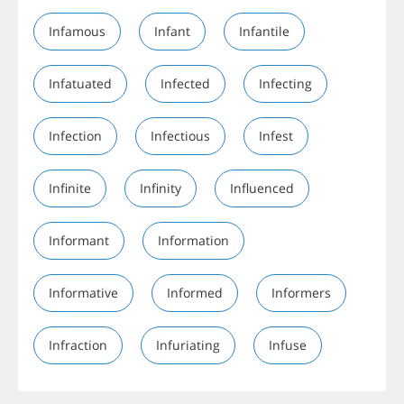
Infamous
Infant
Infantile
Infatuated
Infected
Infecting
Infection
Infectious
Infest
Infinite
Infinity
Influenced
Informant
Information
Informative
Informed
Informers
Infraction
Infuriating
Infuse